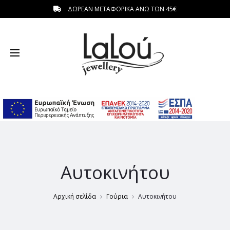
ΔΩΡΕΑΝ ΜΕΤΑΦΟΡΙΚΑ ΑΝΩ ΤΩΝ 45€
η
Αυτοκινήτου
Αρχική σελίδα
Γούρια
Αυτοκινήτου