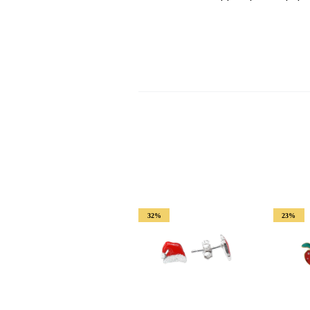
32%
23%