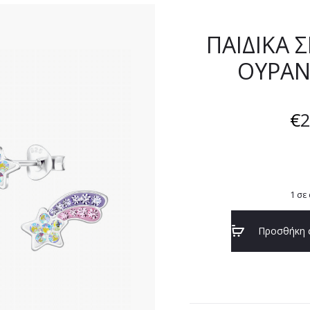
ΠΑΙΔΙΚΑ 
ΟΥΡΑΝ
€
2
1 σε
Προσθήκη 