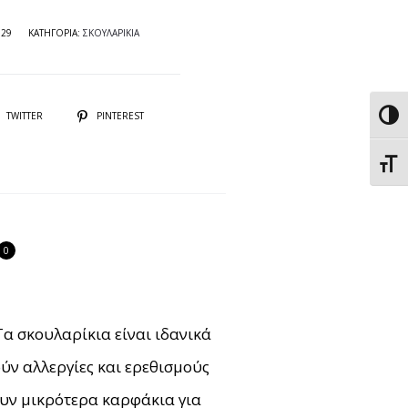
029
ΚΑΤΗΓΟΡΙΑ:
ΣΚΟΥΛΑΡΙΚΙΑ
TWITTER
PINTEREST
Εναλ
Εναλ
0
Τα σκουλαρίκια είναι ιδανικά
ύν αλλεργίες και ερεθισμούς
ουν μικρότερα καρφάκια για