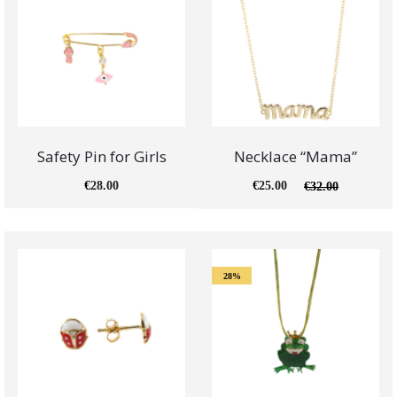
Safety Pin for Girls
Necklace “Mama”
€
28.00
€
25.00
€
32.00
28%