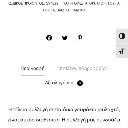
ΚΩΔΙΚΟΣ ΠΡΟΪΟΝΤΟΣ:
GV4039
ΚΑΤΗΓΟΡΙΕΣ:
ΑΓΟΡΙ
,
ΑΓΟΡΙ
,
ΓΟΥΡΙΑ
,
ΓΟΥΡΙΑ
,
ΠΑΙΔΙΚΑ
,
ΠΑΙΔΙΚΟ
Εναλ
SHARE
Εναλ
Περιγραφή
Επιπλέον πληροφορίες
Αξιολογήσεις
0
Η τέλεια συλλογή σε παιδικά γουράκια-φυλαχτά,
είναι άμεσα διαθέσιμη. Η συλλογή μας συνδυάζει