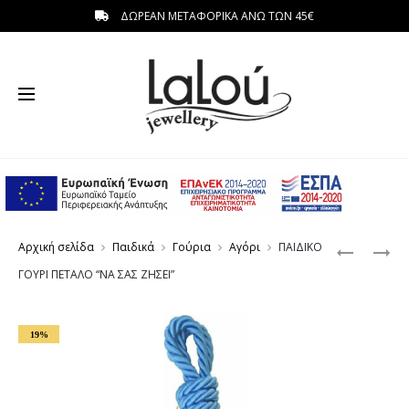
ΔΩΡΕΑΝ ΜΕΤΑΦΟΡΙΚΑ ΑΝΩ ΤΩΝ 45€
η
Produc
ΠΑΙΔΙΚΟ
ΠΑΙΔΙΚΟ
Αρχική σελίδα
Παιδικά
Γούρια
Αγόρι
ΠΑΙΔΙΚΟ
ΓΟΥΡΙ
ΡΟΖ
navigat
ΓΟΥΡΙ ΠΕΤΑΛΟ “ΝΑ ΣΑΣ ΖΗΣΕΙ”
ΠΙΠΙΛΑ
ΓΟΥΡΙ
ΜΕ
‘FIRST
ΜΑΤΙ
TOOTH’
19%