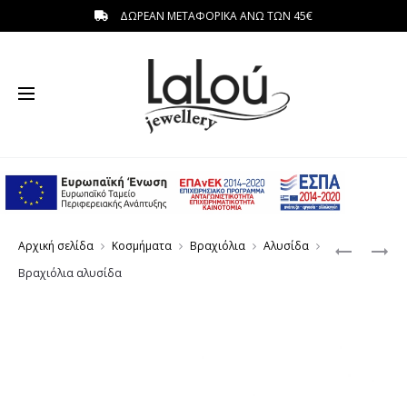
ΔΩΡΕΑΝ ΜΕΤΑΦΟΡΙΚΑ ΑΝΩ ΤΩΝ 45€
η
Produc
ΒΡΑΧΙΟΛΙ
ΒΡΑΧΙΟΛΙ
Αρχική σελίδα
Κοσμήματα
Βραχιόλια
Αλυσίδα
ΑΛΥΣΙΔΑ
ΜΑΤΙ-
navigat
Βραχιόλια αλυσίδα
ΣΤΑΥΡΟΣ