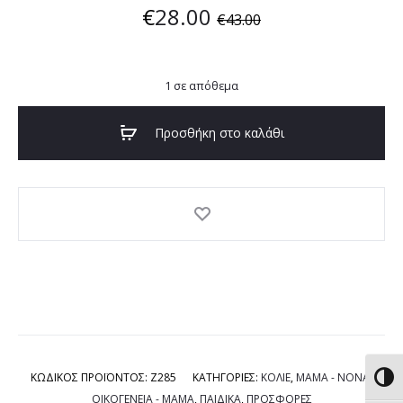
€
28.00
€
43.00
1 σε απόθεμα
Προσθήκη στο καλάθι
ΚΩΔΙΚΟΣ ΠΡΟΪΟΝΤΟΣ:
Z285
ΚΑΤΗΓΟΡΙΕΣ:
ΚΟΛΙΕ
,
ΜΑΜΑ - ΝΟΝΑ
,
Εναλ
ΟΙΚΟΓΕΝΕΙΑ - ΜΑΜΑ
,
ΠΑΙΔΙΚΑ
,
ΠΡΟΣΦΟΡΕΣ