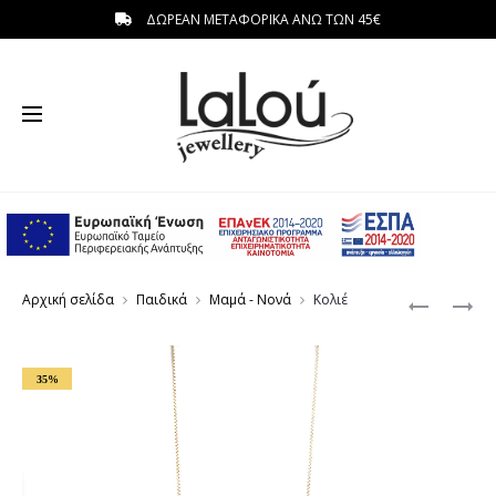
ΔΩΡΕΑΝ ΜΕΤΑΦΟΡΙΚΑ ΑΝΩ ΤΩΝ 45€
η
Produc
ΚΟΛΙΕ
ΚΟΛΙΕ
Αρχική σελίδα
Παιδικά
Μαμά - Νονά
Κολιέ
ΜΑΜΑ
navigat
35%