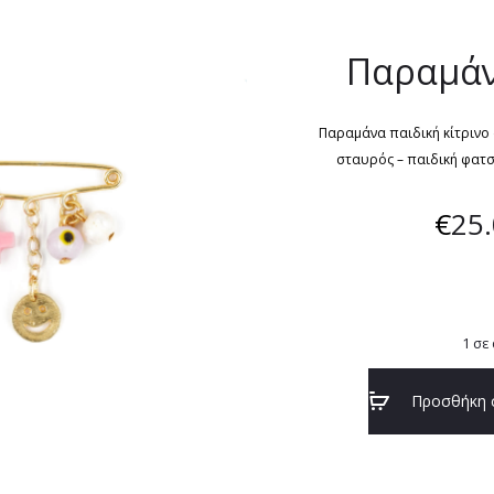
Παραμάν
Παραμάνα παιδική κίτρινο
σταυρός – παιδική φατσ
€
25
1 σε
Προσθήκη 