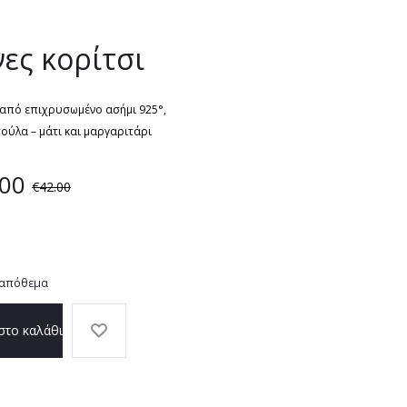
navigation
ες κορίτσι
 από επιχρυσωμένο ασήμι 925°,
ούλα – μάτι και μαργαριτάρι
.00
€
42.00
 απόθεμα
στο καλάθι