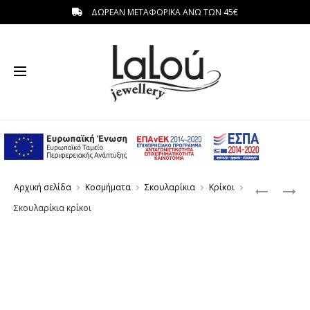
ΔΩΡΕΑΝ ΜΕΤΑΦΟΡΙΚΑ ΑΝΩ ΤΩΝ 45€
η
Produc
ΣΚΟΥΛΑΡ
ΣΚΟΥΛΑΡ
Αρχική σελίδα
Κοσμήματα
Σκουλαρίκια
Κρίκοι
ΚΡΙΚΟΙ
EAR
navigat
Σκουλαρίκια κρίκοι
JACKET