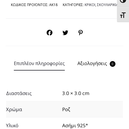
Εναλ
ΚΩΔΙΚΟΣ ΠΡΟΪΟΝΤΟΣ:
AK18
ΚΑΤΗΓΟΡΙΕΣ:
ΚΡΙΚΟΙ
,
ΣΚΟΥΛΑΡΙΚΙΑ
Εναλ
SHARE
Επιπλέον πληροφορίες
Αξιολογήσεις
0
Διαστάσεις
3.0 × 3.0 cm
Χρώμα
Ροζ
Υλικό
Ασήμι 925°